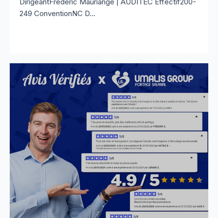
DirigeantFrederic Mauriange | AUDITEC Effectif200-
249 ConventionNC D...