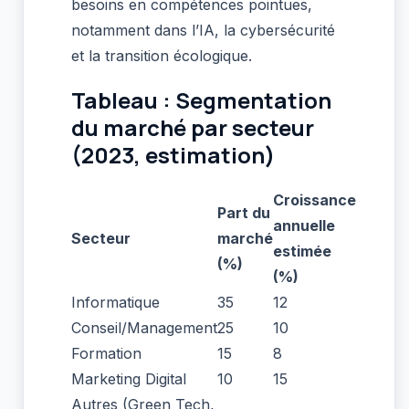
besoins en compétences pointues,
notamment dans l’IA, la cybersécurité
et la transition écologique.
Tableau : Segmentation
du marché par secteur
(2023, estimation)
Croissance
Part du
annuelle
Secteur
marché
estimée
(%)
(%)
Informatique
35
12
Conseil/Management
25
10
Formation
15
8
Marketing Digital
10
15
Autres (Green Tech,