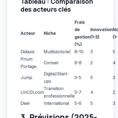
Tableau : Comparaison
des acteurs clés
Frais
de
Innovation
No
Acteur
Niche
gestion
(1-5)
(1
(%)
Didaxis
Multisectoriel
8-10
3
5
Prium
Conseil
6-8
2
4
Portage
Digital/Start-
Jump
3-5
5
3
ups
Transition
UnCDI.com
5-7
4
2
professionnelle
Deel
International
5-6
5
3
3. Prévisions (2025-